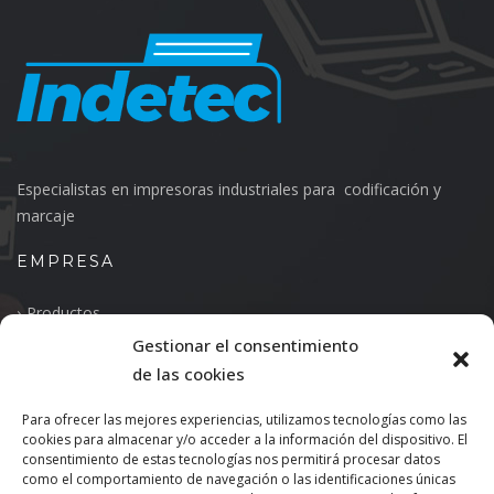
Especialistas en impresoras industriales para codificación y
marcaje
EMPRESA
Productos
Gestionar el consentimiento
Quiénes somos
de las cookies
Política de Privacidad
Para ofrecer las mejores experiencias, utilizamos tecnologías como las
CONTACTO
cookies para almacenar y/o acceder a la información del dispositivo. El
consentimiento de estas tecnologías nos permitirá procesar datos
como el comportamiento de navegación o las identificaciones únicas
Avenida de Mendavia 11, Pabellón Nº 16