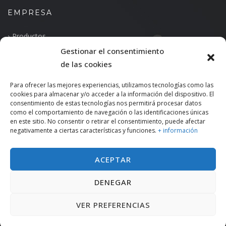
EMPRESA
Productos
Gestionar el consentimiento
Quiénes somos
de las cookies
Política de Privacidad
Para ofrecer las mejores experiencias, utilizamos tecnologías como las
CONTACTO
cookies para almacenar y/o acceder a la información del dispositivo. El
consentimiento de estas tecnologías nos permitirá procesar datos
como el comportamiento de navegación o las identificaciones únicas
Avenida de Mendavia 11, Pabellón Nº 16
en este sitio. No consentir o retirar el consentimiento, puede afectar
26009 Logroño ( La Rioja )
negativamente a ciertas características y funciones.
+ información
España
+34 941743964
info@indetecmarcaje.com
ACEPTAR
DENEGAR
VER PREFERENCIAS
© Copyright 2019 Indetec. Desarrollado con
por
SDi