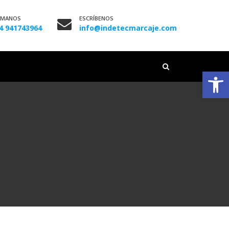
ÁMANOS
ESCRÍBENOS
4 941743964
info@indetecmarcaje.com
Abrir