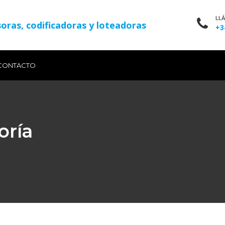
LL
oras, codificadoras y loteadoras
+3
CONTACTO
oría